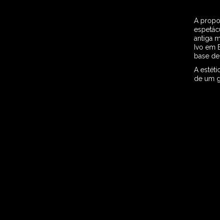
A propos
espetácu
antiga 
Ivo em B
base de 
A estéti
de um g