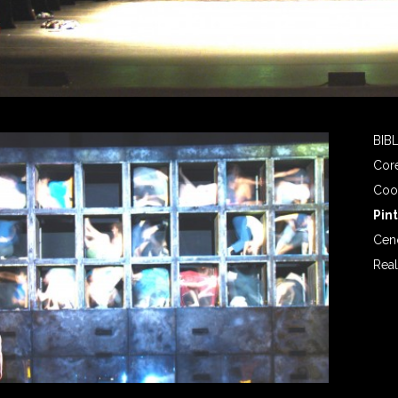
BIB
Core
Coor
Pin
Cen
Real